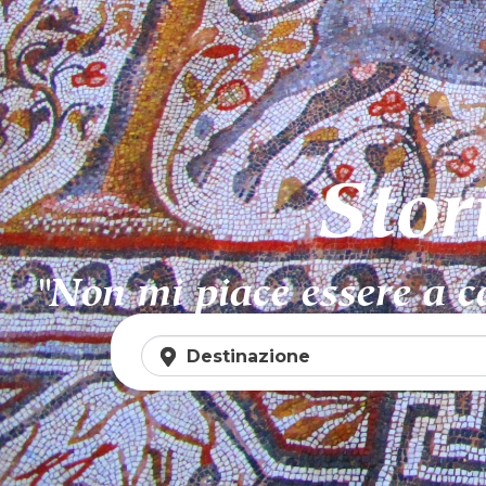
Stor
"Non mi piace essere a 
Destinazione