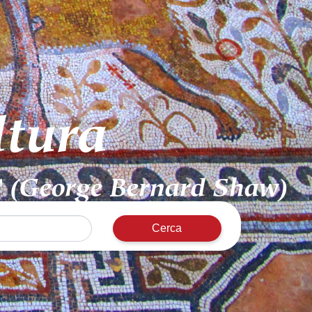
ltura
o" (George Bernard Shaw)
Cerca