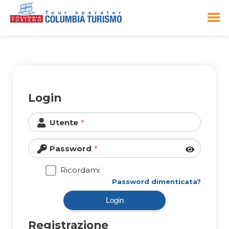
Vai
al
contenuto
Login
Utente
Password
Ricordami
Password dimenticata?
Login
Registrazione