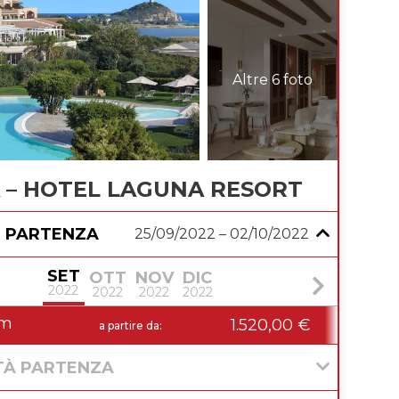
Altre 6 foto
 – HOTEL LAGUNA RESORT
I PARTENZA
25/09/2022 – 02/10/2022
SET
OTT
NOV
DIC
2022
2022
2022
2022
om
02 
1.520,00 €
a partire da:
09 
TÀ PARTENZA