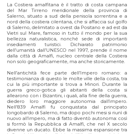
La Costiera amalfitana è il tratto di costa campana
del Mar Tirreno meridionale della provincia di
Salerno, situato a sud della penisola sorrentina e a
nord della costiera cilentana, che si affaccia sul golfo
di Salerno, delimitato a ovest da Positano e ad est da
Vietri sul Mare, famoso in tutto il mondo per la sua
bellezza naturalistica, nonché sede di importanti
insediamenti turistici. Dichiarato patrimonio
dell’umanità dall’UNESCO nel 1997, prende il nome
dalla città di Amalfi, nucleo centrale della Costiera
non solo geograficamente, ma anche storicamente.
Nell’antichità fece parte dell’Impero romano: a
testimonianza di questo le molte ville della costa, tra
cui la più importante si trova a Minori. Durante la
guerra greco-gotica gli abitanti della costa si
allearono con i Bizantini, i quali, alla fine della guerra,
diedero loro maggiore autonomia dall’impero.
Nell’839 Amalfi fu conquistata dal principato
longobardo di Salerno, ma dopo pochi mesi si riunì di
nuovo all’impero, ma di fatto diventò autonoma: così
si formò la Repubblica di Amalfi, che nel X secolo
divenne un ducato. Ebbe la massima espansione tra