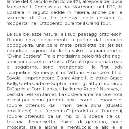
la fine del X secolo e l’inizio dell’XI, all’epoca del duca
Mansone I. Conquistata dai Normanni nel 1136, la
Costiera in seguito cadde in miseria, anche per le
scorrerie di Pisa. La bellezza della costiera fu
“scoperta” nell’Ottocento, durante il Grand Tour.
Le sue bellezze naturali e i suoi paesaggi pittoreschi
l’hanno resa, specialmente a partire dal secondo
dopoguerra, una delle mete predilette del jet set
mondiale, ragione che le ha valso il soprannome di
“Divina Costiera”. Tra le moltissime celebrità che negli
anni hanno scelto la Costa d’Amalfi quale amata oasi
di soggiorno, sono menzionabili: la first lady
Jacqueline Kennedy, il re Vittorio Emanuele III di
Savoia, l’imprenditore Gianni Agnelli, le attrici Grace
Kelly, Greta Garbo e Sophia Loren, gli attori Leonardo
DiCaprio e Tom Hanks, il ballerino Rudolf Nureyev, il
cestista LeBron James. La costiera amalfitana è nota
altresì per alcuni prodotti tipici, come il limoncello,
liquore ottenuto dai limoni della zona (sfusato
amalfitano) e il “concerto” (prodotto a Tramonti)
liquore ottenuto da un mix di 15 spezie tra cui:
liquirizia, finocchietto, chiodi di garofano, noce
moscata, stella alpina e mentuccia; le alici e le